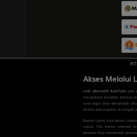
W
Kashima Antlers
0.50
HDP
-0.50
-1.13
Odds
1.01
PLAY
Paris Sa... vs Aston Vi...
i
13/08 02:00AM
H
Paris Saint Germain
RT
W
Aston Villa
Akses Melalui L
-0.75
HDP
0.75
-1.11
Odds
-1.02
Link alternatif KoinToto
jadi 
PLAY
mengalami kendala. Karena it
saat login atau berpindah ja
Bayern M... vs VfB Stut...
i
drama putus-putus di tengah j
29/08 01:30AM
Bukan cuma soal akses cada
H
Bayern Munchen
ramai. Tim teknis internal 
pemain bisa menikmati proses
W
VfB Stuttgart