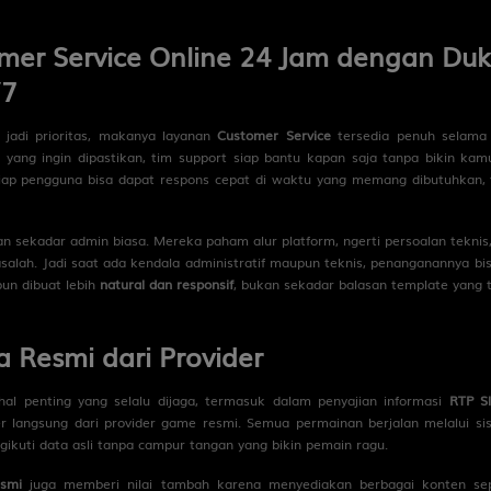
mer Service Online 24 Jam dengan Du
/7
jadi prioritas, makanya layanan
Customer Service
tersedia penuh selama 
l yang ingin dipastikan, tim support siap bantu kapan saja tanpa bikin kam
tiap pengguna bisa dapat respons cepat di waktu yang memang dibutuhkan,
 sekadar admin biasa. Mereka paham alur platform, ngerti persoalan teknis
salah. Jadi saat ada kendala administratif maupun teknis, penanganannya bisa
un dibuat lebih
natural dan responsif
, bukan sekadar balasan template yang t
a Resmi dari Provider
 hal penting yang selalu dijaga, termasuk dalam penyajian informasi
RTP Sl
 langsung dari provider game resmi. Semua permainan berjalan melalui sis
ngikuti data asli tanpa campur tangan yang bikin pemain ragu.
esmi
juga memberi nilai tambah karena menyediakan berbagai konten se