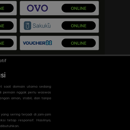
NE
ONLINE
NE
ONLINE
NE
ONLINE
atif
si
bet saat domain utama sedang
adi pemain nggak perlu waswas
engan aman, stabil, dan tanpa
 yang sering terjadi di jam-jam
i tetap responsif. Hasilnya,
dibutuhkan.