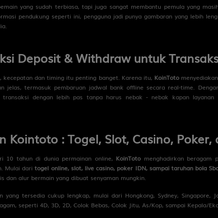
emain yang sudah terbiasa, tapi juga sangat membantu pemula yang masih
ormasi pendukung seperti ini, pengguna jadi punya gambaran yang lebih len
ia.
si Deposit & Withdraw untuk Transaks
, kecepatan dan timing itu penting banget. Karena itu,
KoinToto
menyediakan
 jelas, termasuk pembaruan jadwal bank offline secara real-time. Dengan
u transaksi dengan lebih pas tanpa harus nebak - nebak kapan layanan 
Kointoto : Togel, Slot, Casino, Poker,
i 10 tahun di dunia permainan online,
KoinToto
menghadirkan beragam pil
. Mulai dari
togel online, slot, live casino, poker IDN, sampai taruhan bola Sb
tis dan alur bermain yang dibuat senyaman mungkin.
n yang tersedia cukup lengkap, mulai dari Hongkong, Sydney, Singapore, 
agam, seperti 4D, 3D, 2D, Colok Bebas, Colok Jitu, As/Kop, sampai Kepala/Eko